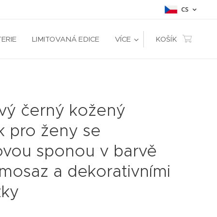
CS
TERIE
LIMITOVANÁ EDICE
VÍCE
KOŠÍK
ový černý kožený
k pro ženy se
ovou sponou v barvě
mosaz a dekorativními
žky