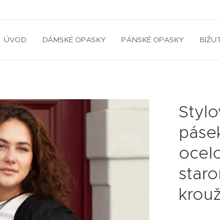
ÚVOD
DÁMSKÉ OPASKY
PÁNSKÉ OPASKY
BIŽU
Styl
páse
ocel
staro
krou