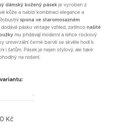
ný dámský kožený pásek
je vyroben z
ravé kůže a nabízí kombinaci elegance a
. Robustní
spona ve staromosazném
dodává pásku vintage vzhled, zatímco
našité
oužky
mu přidávají moderní a lehce rockový
ky univerzální černé barvě se skvěle hodí k
ni i šatům. Pásek je nejen stylový, ale také
ohodlný na nošení.
 variantu:
00
Kč