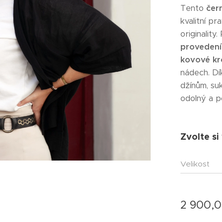
Tento
čer
kvalitní p
originality
provedení
kovové kr
nádech. Dí
džínům, suk
odolný a p
Zvolte si
Velikost
2 900,