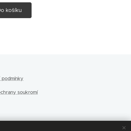
o košíku
 podmínky
ochrany soukromí