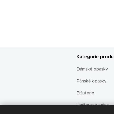
Kategorie produ
Dámské opasky
Pánské opasky
Bižuterie
Limitovaná edice